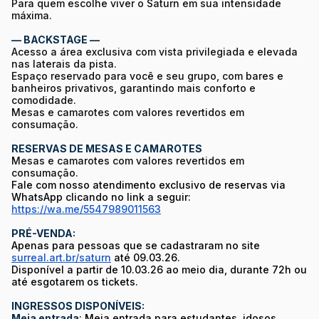
Para quem escolhe viver o Saturn em sua intensidade
máxima.
— BACKSTAGE —
Acesso a área exclusiva com vista privilegiada e elevada
nas laterais da pista.
Espaço reservado para você e seu grupo, com bares e
banheiros privativos, garantindo mais conforto e
comodidade.
Mesas e camarotes com valores revertidos em
consumação.
RESERVAS DE MESAS E CAMAROTES
Mesas e camarotes com valores revertidos em
consumação.
Fale com nosso atendimento exclusivo de reservas via
WhatsApp clicando no link a seguir:
https://wa.me/5547989011563
PRÉ-VENDA:
Apenas para pessoas que se cadastraram no site
surreal.art.br/saturn
até 09.03.26.
Disponível a partir de 10.03.26 ao meio dia, durante 72h ou
até esgotarem os tickets.
INGRESSOS DISPONÍVEIS:
Meia entrada
: Meia entrada para estudantes, idosos,