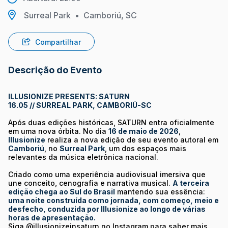
Surreal Park
•
Camboriú, SC
Compartilhar
Descrição do Evento
ILLUSIONIZE PRESENTS: SATURN
16.05 // SURREAL PARK, CAMBORIÚ-SC
Após duas edições históricas, SATURN entra oficialmente
em uma nova órbita. No dia
16 de maio de 2026
,
Illusionize
realiza a nova edição de seu evento autoral em
Camboriú
, no
Surreal Park
, um dos espaços mais
relevantes da música eletrônica nacional.
Criado como uma experiência audiovisual imersiva que
une conceito, cenografia e narrativa musical.
A terceira
edição chega ao Sul do Brasil
mantendo sua essência:
uma noite construída como jornada, com começo, meio e
desfecho, conduzida por Illusionize ao longo de várias
horas de apresentação.
Siga @illusionizeinsaturn no Instagram para saber mais