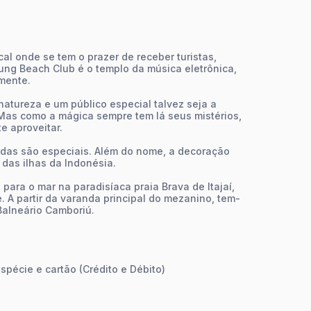
cal onde se tem o prazer de receber turistas,
rung Beach Club é o templo da música eletrônica,
mente.
natureza e um público especial talvez seja a
Mas como a mágica sempre tem lá seus mistérios,
e aproveitar.
todas são especiais. Além do nome, a decoração
 das ilhas da Indonésia.
para o mar na paradisíaca praia Brava de Itajaí,
. A partir da varanda principal do mezanino, tem-
 Balneário Camboriú.
pécie e cartão (Crédito e Débito)