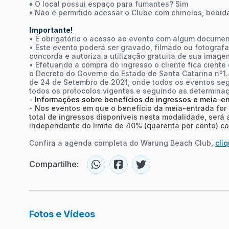
♦ O local possui espaço para fumantes? Sim
♦ Não é permitido acessar o Clube com chinelos, bebida
Importante!
• É obrigatório o acesso ao evento com algum documento
• Este evento poderá ser gravado, filmado ou fotografa
concorda e autoriza a utilização gratuita de sua image
• Efetuando a compra do ingresso o cliente fica cient
o Decreto do Governo do Estado de Santa Catarina nº1.
de 24 de Setembro de 2021, onde todos os eventos seg
todos os protocolos vigentes e seguindo as determina
-
Informações sobre benefícios de ingressos e meia-e
-
Nos eventos em que o benefício da meia-entrada for
total de ingressos disponíveis nesta modalidade, será
independente do limite de 40% (quarenta por cento) co
Confira a agenda completa do Warung Beach Club,
cli
Compartilhe:
Fotos e Vídeos