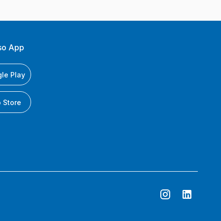
so App
le Play
 Store