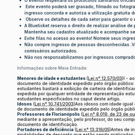
O evento respeitará os protocolos sanitários oficiai
Este evento poderá ser gravado, filmado ou fotogra
ingresso concorda e autoriza a utilização gratuita
Observe os detalhes de cada setor para garantir o
A Blueticket reserva o direito de realizar análise 
Mantenha seu cadastro atualizado e acompanhe se
Evite filas no acesso ao evento! Nomeie seus ingr
Não compre ingresso de pessoas desconhecidas .Ve
comissários autorizados.
Não nos responsabilizamos por ingressos comprados
Informações sobre Meia Entrada:
Menores de idade e estudantes
(
Lei n° 12.570/03
)I - 
documento de identidade expedido pelo órgão público 
estudantes bastará a exibição de carteira de identifica
expedida por qualquer entidade de representação estu
estudantes especificados no caput deste artigo.
Idosos
(
Lei n° 10.741/2003
)Aos idosos com idade igual 
de documento de identidade expedido pelo órgão púb
Professores de Florianópolis
(
Lei n° 8.019, de 23 de o
mediante a apresentação, pelo professor, do seu compr
documento de identificação.
Portadores de deficiência
(
Lei n° 13.316/05
)Antes de in
modalidades de desconto que estão sendo praticadas