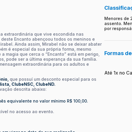
Classifica
Menores de 
assento. Men
por responsá
ia extraordinária que vive escondida nas
 deste Encanto abençoou todos os meninos e
rabel. Ainda assim, Mirabel não se deixar abater
mbém é especial da sua própria forma, mesmo
Formas d
a magia que cerca o “Encanto” está em perigo,
os, pode ser a última esperança da sua família.
mensagem extraordinária para os adultos e
Até 1x no Ca
nio,
que possuí um desconto especial para os
dista, ClubeNSC, ClubeND.
ação descrita abaixo:
s equivalente no valor mínimo R$ 100,00.
cível no acesso ao evento.