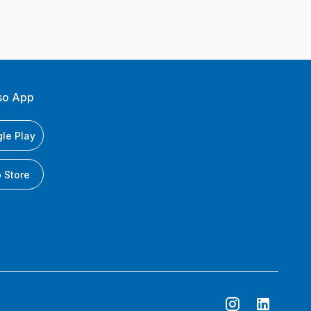
so App
le Play
 Store