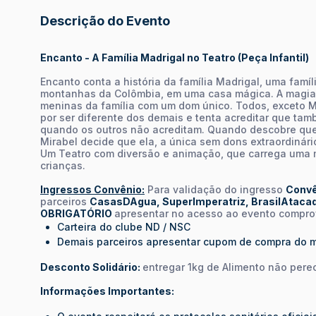
Descrição do Evento
Encanto - A Família Madrigal no Teatro (Peça Infantil)
Encanto conta a história da família Madrigal, uma famíl
montanhas da Colômbia, em uma casa mágica. A magia
meninas da família com um dom único. Todos, exceto Mi
por ser diferente dos demais e tenta acreditar que ta
quando os outros não acreditam. Quando descobre que 
Mirabel decide que ela, a única sem dons extraordinári
Um Teatro com diversão e animação, que carrega uma 
crianças.
Ingressos Convênio:
Para validação do ingresso
Convê
parceiros
CasasDAgua, SuperImperatriz, BrasilAtaca
OBRIGATÓRIO
apresentar no acesso ao evento comprov
Carteira do clube ND / NSC
Demais parceiros apresentar cupom de compra do mê
Desconto Solidário:
entregar 1kg de Alimento não pere
Informações Importantes: