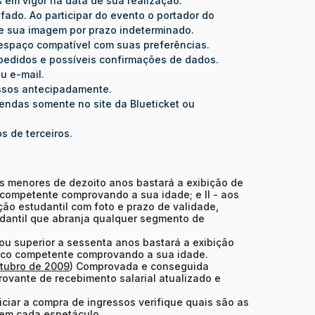
s em vigor na data de sua realização.
fado. Ao participar do evento o portador do
 de sua imagem por prazo indeterminado.
 espaço compatível com suas preferências.
de pedidos e possíveis confirmações de dados.
u e-mail.
essos antecipadamente.
ndas somente no site da Blueticket ou
 de terceiros.
aos menores de dezoito anos bastará a exibição de
competente comprovando a sua idade; e II - aos
ção estudantil com foto e prazo de validade,
dantil que abranja qualquer segmento de
ou superior a sessenta anos bastará a exibição
lico competente comprovando a sua idade.
utubro de 2009
) Comprovada e conseguida
ovante de recebimento salarial atualizado e
iciar a compra de ingressos verifique quais são as
 em cada espetáculo.